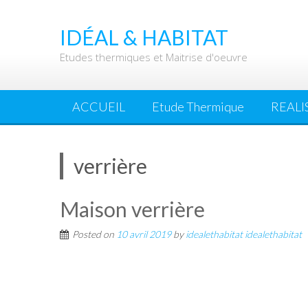
Skip
to
IDÉAL & HABITAT
content
Etudes thermiques et Maitrise d'oeuvre
ACCUEIL
Etude Thermique
REALI
verrière
Maison verrière
Posted on
10 avril 2019
by
idealethabitat idealethabitat