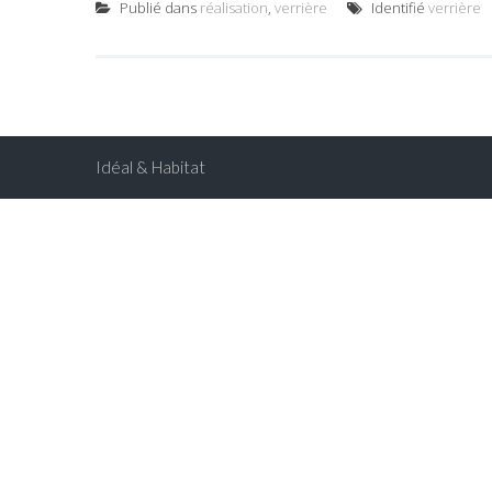
Publié dans
réalisation
,
verrière
Identifié
verrière
Idéal & Habitat