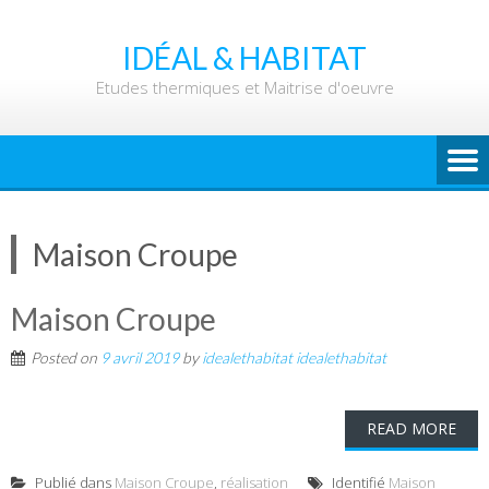
Skip
to
IDÉAL & HABITAT
content
Etudes thermiques et Maitrise d'oeuvre
Maison Croupe
Maison Croupe
Posted on
9 avril 2019
by
idealethabitat idealethabitat
READ MORE
Publié dans
Maison Croupe
,
réalisation
Identifié
Maison