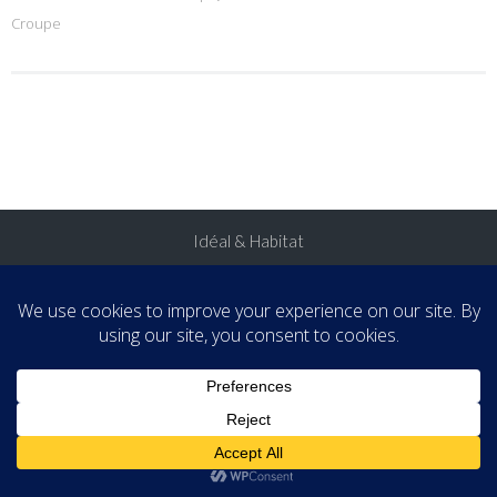
Croupe
Idéal & Habitat
:
AccessPress Lite